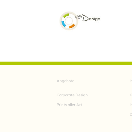
Zum
Inhalt
springen
Angebote
I
Corporate Design
K
Prints aller Art
I
D