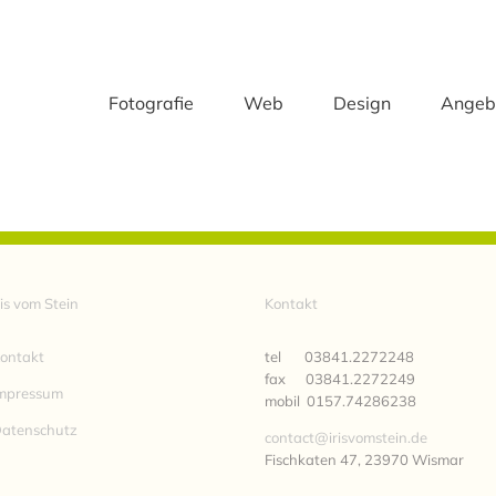
Fotografie
Web
Design
Angeb
ris vom Stein
Kontakt
ontakt
tel 03841.2272248
fax 03841.2272249
mpressum
mobil 0157.74286238
atenschutz
contact@irisvomstein.de
Fischkaten 47, 23970 Wismar