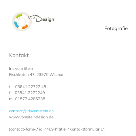
Zum
Inhalt
springen
Fotografie
Kontakt
Iris vom Stein
Fischkaten 47, 23970 Wismar
t 03841.22722 48
f 03841.2272249
m 01577.4286238
contact@irisvomstein.de
www.vomsteindesign.de
[contact-form-7 id=“4694″ title=“Kontaktformular 1″]