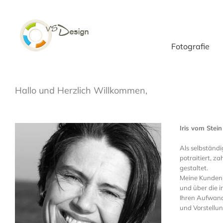
Zum
Inhalt
springen
Fotografie
Hallo und Herzlich Willkommen,
Iris vom Stein
Als selbständi
potraitiert, z
gestaltet.
Meine Kunden f
und über die i
Ihren Aufwand 
und Vorstellun