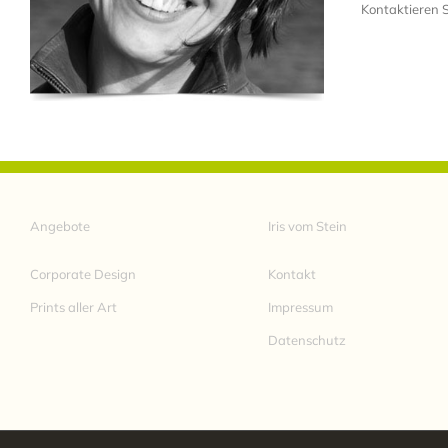
Kontaktieren 
Angebote
Iris vom Stein
Corporate Design
Kontakt
Prints aller Art
Impressum
Datenschutz