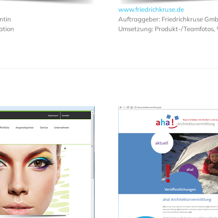
www.friedrichkruse.de
ntin
Auftraggeber: Friedrichkruse Gm
ation
Umsetzung: Produkt-/Teamfotos,