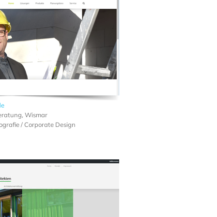
de
eratung, Wismar
grafie / Corporate Design