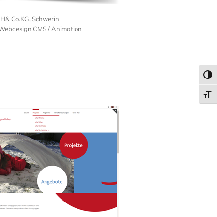
bH& Co.KG, Schwerin
 Webdesign CMS / Animation
Umsc
Schri