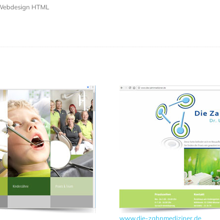
, Webdesign HTML
www.die-zahnmediziner.de