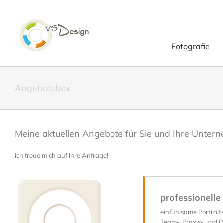
Zum
Inhalt
springen
Fotografie
Angebotsbox
Meine aktuellen Angebote für Sie und Ihre Unter
ich freue mich auf Ihre Anfrage!
professionelle
einfühlsame Portraits
Team-, Praxis- und P