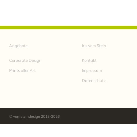
Angebote
Iris vom Stein
Corporate Design
Kontakt
Prints aller Art
Impressum
Datenschutz
© vomsteindesign 2013-
2026